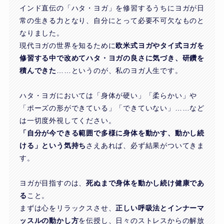
インド直伝の「ハタ・ヨガ」を修習するうちにヨガが日
常の生きる力となり、自分にとって必要不可欠なものと
なりました。
現代ヨガの世界を知るために
欧米式ヨガやタイ式ヨガを
修習する中で改めてハタ・ヨガの良さに気づき、研鑽を
積んできた
……というのが、私のヨガ人生です。
ハタ・ヨガにおいては「身体が硬い」「柔らかい」や
「ポーズの形ができている」「できていない」……など
は一切度外視してください。
「自分が今できる範囲で多様に身体を動かす、動かし続
ける」という気持ち
さえあれば、必ず結果がついてきま
す。
ヨガが目指すのは、
死ぬまで身体を動かし続け健康であ
る
こと。
まずは心をリラックスさせ、
正しい呼吸法とインナーマ
ッスルの動かし方
を伝授し、日々のストレスからの解放