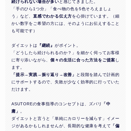
続けられない場合が多い
と感じてきました。
「手のひら1つ分」「食べ物の色を5色そろえましょ
う」など、
直感でわかる伝え方
を心掛けています。（細
かい数字をご希望の方には、そのようにお伝えすること
も可能です）
ダイエットは
『継続』
がポイント。
「どうしたら続けられるのか？」を細かく伺ってお客様
に寄り添いながら、
個々の生活に合った方法をご提案
し
ます。
「提示→実践→振り返り→改善」
と段階を踏んで計画的
にサポートするので、失敗が少なく効率的に行っていた
だけます。
ASUTOREの食事指導のコンセプトは、ズバリ
「中
庸」
。
ダイエットと言うと「単純にカロリーを減らす」イメー
ジがあるかもしれませんが、長期的な健康を考えて
「偏