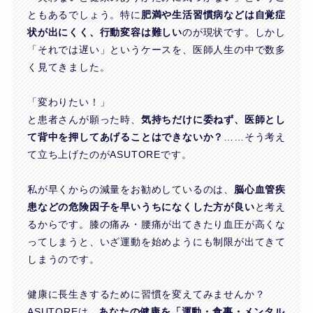
ともあるでしょう。特に
肥満や生活習慣病などは自覚症
状が出にくく、行動変容は難しい
のが現状です。しかし
「それでは遅い」というケースを、医師人生の中で数多
く見てきました。
「変わりたい！」
と患者さんが願った時、
気持ちだけに委ねず、医師とし
て背中を押してあげることはできないか？
……そう考え
て立ち上げたのがASUTOREです。
私が早くからの減量をお勧めしているのは、
脳心血管疾
患などの危険因子を早いうちになくした方が良い
と考え
るからです。膝の痛み・腰痛が出てきたり血圧が高くな
ってしまうと、いざ運動を始めようにも制限が出てきて
しまうのです。
健康に長生きするために習慣を変えてみませんか？
ASUTOREは、
あなたの健康を「運動・食事・メンタル