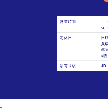
営業時間
月
火
定休日
日
夏季
年末
※
最寄り駅
J