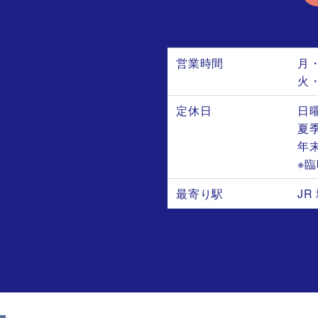
営業時間
月
火
定休日
日
夏季
年末
※
最寄り駅
J