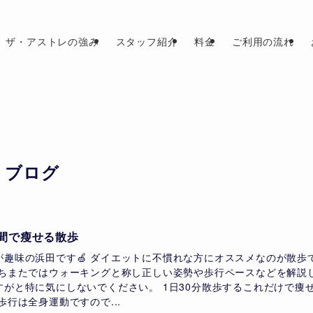
ザ・アストレの強み
スタッフ紹介
料金
ご利用の流れ
ブログ
間で瘦せる散歩
が趣味の浜田です🍏 ダイエットに不慣れな方にオススメなのが散歩
 ちまたではウォーキングと称し正しい姿勢や歩行ペースなどを解説
すがと特に気にしないでください。 1日30分散歩するこれだけで痩
歩行は全身運動ですので...