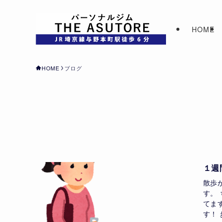
HOME
HOME
ブログ
１週
散歩
す。
てま
す！ 