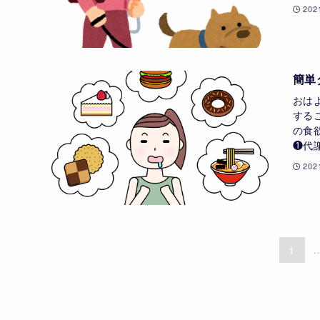
20
簡単
おは
する
の食
❶代
20
1
.