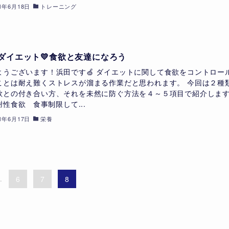
21年6月18日
トレーニング
ダイエット💛食欲と友達になろう
ようございます！浜田です🍏 ダイエットに関して食欲をコントロー
ことは耐え難くストレスが溜まる作業だと思われます。 今回は２種
欲との付き合い方、それを未然に防ぐ方法を４～５項目で紹介しま
謝性食欲 食事制限して...
21年6月17日
栄養
..
6
7
8